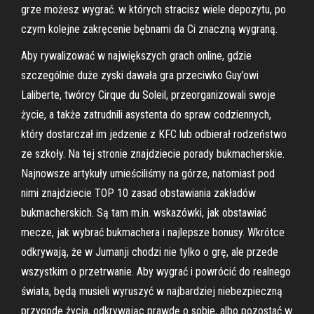
grze możesz wygrać. w których stracisz wiele depozytu, po
czym kolejne zakręcenie bębnami da Ci znaczną wygraną.
Aby rywalizować w największych grach online, gdzie
szczególnie duże zyski dawała gra przeciwko Guy’owi
Laliberte, twórcy Cirque du Soleil, przeorganizowali swoje
życie, a także zatrudnili asystenta do spraw codziennych,
który dostarczał im jedzenie z KFC lub odbierał rodzeństwo
ze szkoły. Na tej stronie znajdziecie porady bukmacherskie.
Najnowsze artykuły umieściliśmy na górze, natomiast pod
nimi znajdziecie TOP 10 zasad obstawiania zakładów
bukmacherskich. Są tam m.in. wskazówki, jak obstawiać
mecze, jak wybrać bukmachera i najlepsze bonusy. Wkrótce
odkrywają, że w Jumanji chodzi nie tylko o grę, ale przede
wszystkim o przetrwanie. Aby wygrać i powrócić do realnego
świata, będą musieli wyruszyć w najbardziej niebezpieczną
przygodę życia, odkrywając prawdę o sobie, albo pozostać w