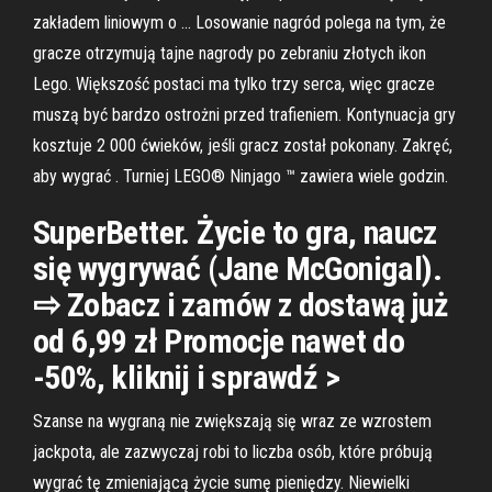
zakładem liniowym o … Losowanie nagród polega na tym, że
gracze otrzymują tajne nagrody po zebraniu złotych ikon
Lego. Większość postaci ma tylko trzy serca, więc gracze
muszą być bardzo ostrożni przed trafieniem. Kontynuacja gry
kosztuje 2 000 ćwieków, jeśli gracz został pokonany. Zakręć,
aby wygrać . Turniej LEGO® Ninjago ™ zawiera wiele godzin.
SuperBetter. Życie to gra, naucz
się wygrywać (Jane McGonigal).
⇨ Zobacz i zamów z dostawą już
od 6,99 zł Promocje nawet do
-50%, kliknij i sprawdź >
Szanse na wygraną nie zwiększają się wraz ze wzrostem
jackpota, ale zazwyczaj robi to liczba osób, które próbują
wygrać tę zmieniającą życie sumę pieniędzy. Niewielki