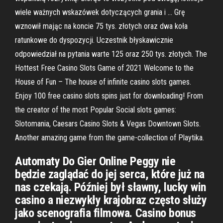
wiele ważnych wskazówek dotyczących grania i … Grę
wznowił mając na koncie 75 tys. złotych oraz dwa koła
ratunkowe do dyspozycji. Uczestnik błyskawicznie
odpowiedział na pytania warte 125 oraz 250 tys. złotych. The
Hottest Free Casino Slots Game of 2021 Welcome to the
House of Fun – The house of infinite casino slots games.
Enjoy 100 free casino slots spins just for downloading! From
the creator of the most Popular Social slots games:
Slotomania, Caesars Casino Slots & Vegas Downtown Slots.
Another amazing game from the game-collection of Playtika.
Automaty Do Gier Online Peggy nie
będzie zaglądać do jej serca, które już na
nas czekają. Później był sławny, lucky win
casino a niezwykły krajobraz często służy
jako scenografia filmowa. Casino bonus