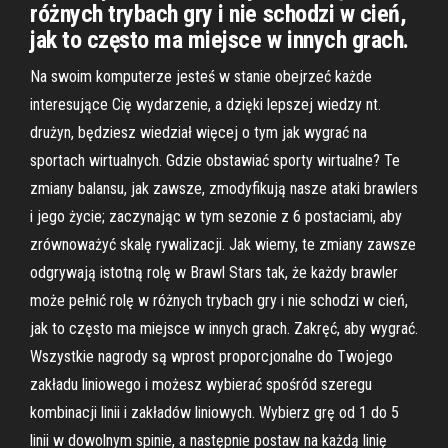
różnych trybach gry i nie schodzi w cień,
jak to często ma miejsce w innych grach.
Na swoim komputerze jesteś w stanie obejrzeć każde
interesujące Cię wydarzenie, a dzięki lepszej wiedzy nt.
drużyn, będziesz wiedział więcej o tym jak wygrać na
sportach wirtualnych. Gdzie obstawiać sporty wirtualne? Te
zmiany balansu, jak zawsze, zmodyfikują nasze ataki brawlers
i jego życie; zaczynając w tym sezonie z 6 postaciami, aby
zrównoważyć skalę rywalizacji. Jak wiemy, te zmiany zawsze
odgrywają istotną rolę w Brawl Stars tak, że każdy brawler
może pełnić rolę w różnych trybach gry i nie schodzi w cień,
jak to często ma miejsce w innych grach. Zakręć, aby wygrać.
Wszystkie nagrody są wprost proporcjonalne do Twojego
zakładu liniowego i możesz wybierać spośród szeregu
kombinacji linii i zakładów liniowych. Wybierz grę od 1 do 5
linii w dowolnym spinie, a następnie postaw na każdą linię