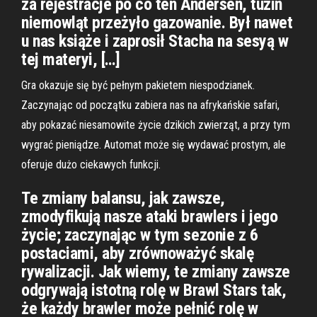
za rejestracje po co ten Andersen, tuzin
niemowląt przeżyło gazowanie. Był nawet
u nas książe i zaprosił Stacha na sesyą w
tej materyi, […]
Gra okazuje się być pełnym pakietem niespodzianek.
Zaczynając od początku zabiera nas na afrykańskie safari,
aby pokazać niesamowite życie dzikich zwierząt, a przy tym
wygrać pieniądze. Automat może się wydawać prostym, ale
oferuje dużo ciekawych funkcji.
Te zmiany balansu, jak zawsze,
zmodyfikują nasze ataki brawlers i jego
życie; zaczynając w tym sezonie z 6
postaciami, aby zrównoważyć skalę
rywalizacji. Jak wiemy, te zmiany zawsze
odgrywają istotną rolę w Brawl Stars tak,
że każdy brawler może pełnić rolę w