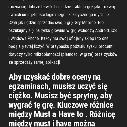
można się dobrze bawić. Inni ludzie traktują grę jako rozwój
swoich umiejętności logicznego i analitycznego myślenia.
Czyli jak i gdzie sprzedać swoją grę. Gry Mobilne. Nie
oszukujmy się, na rynku głównie w grę wchodzą Android, iOS
i Windows Phone. Każdy ma swój oficjalny sklep i to one
będą się tutaj liczyć. W przypadku podziału zysku, procent
dotyczy tylko mikropłatności (płatności w grze) oraz zysków
ze sprzedaży samej aplikacji.
Aby uzyskać dobre oceny na
egzaminach, musisz uczyć się
ciężko. Musisz być sprytny, aby
wygrać tę grę. Kluczowe różnice
między Must a Have to . Różnicę
między must i have można