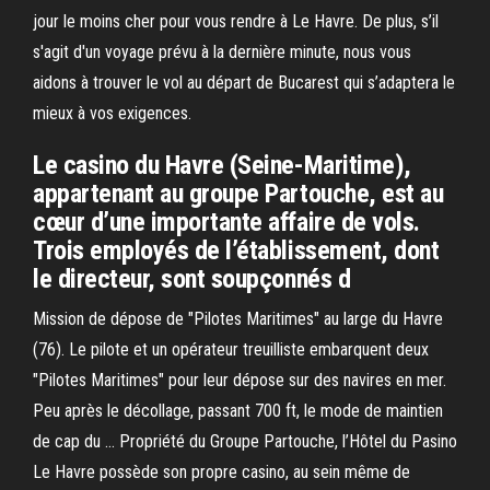
jour le moins cher pour vous rendre à Le Havre. De plus, s’il
s'agit d'un voyage prévu à la dernière minute, nous vous
aidons à trouver le vol au départ de Bucarest qui s’adaptera le
mieux à vos exigences.
Le casino du Havre (Seine-Maritime),
appartenant au groupe Partouche, est au
cœur d’une importante affaire de vols.
Trois employés de l’établissement, dont
le directeur, sont soupçonnés d
Mission de dépose de "Pilotes Maritimes" au large du Havre
(76). Le pilote et un opérateur treuilliste embarquent deux
"Pilotes Maritimes" pour leur dépose sur des navires en mer.
Peu après le décollage, passant 700 ft, le mode de maintien
de cap du … Propriété du Groupe Partouche, l’Hôtel du Pasino
Le Havre possède son propre casino, au sein même de