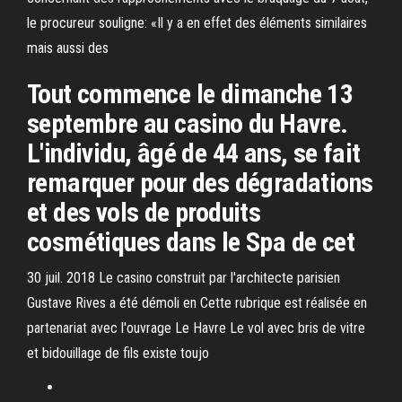
le procureur souligne: «Il y a en effet des éléments similaires
mais aussi des
Tout commence le dimanche 13
septembre au casino du Havre.
L'individu, âgé de 44 ans, se fait
remarquer pour des dégradations
et des vols de produits
cosmétiques dans le Spa de cet
30 juil. 2018 Le casino construit par l'architecte parisien
Gustave Rives a été démoli en Cette rubrique est réalisée en
partenariat avec l'ouvrage Le Havre Le vol avec bris de vitre
et bidouillage de fils existe toujo