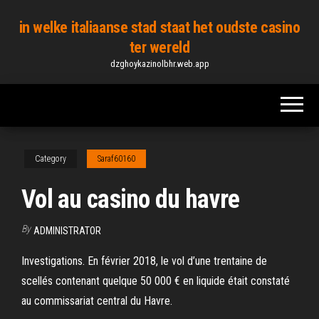
Skip
in welke italiaanse stad staat het oudste casino
to
ter wereld
the
dzghoykazinolbhr.web.app
content
Category
Saraf60160
Vol au casino du havre
By
ADMINISTRATOR
Investigations. En février 2018, le vol d’une trentaine de
scellés contenant quelque 50 000 € en liquide était constaté
au commissariat central du Havre.