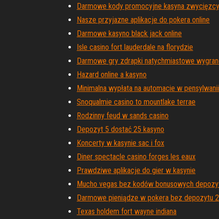
Darmowe kody promocyjne kasyna zwycięzc
Nasze przyjazne aplikacje do pokera online
Darmowe kasyno black jack online
Isle casino fort lauderdale na florydzie
Darmowe gry zdrapki natychmiastowe wygran
Hazard online a kasyno
Minimalna wypłata na automacie w pensylwanii
Snoqualmie casino to mountlake terrae
Rodzinny feud w sands casino
Depozyt 5 dostać 25 kasyno
Koncerty w kasynie sac i fox
Diner spectacle casino forges les eaux
Prawdziwe aplikacje do gier w kasynie
Mucho vegas bez kodów bonusowych depozy
Darmowe pieniądze w pokera bez depozytu 
Texas holdem fort wayne indiana