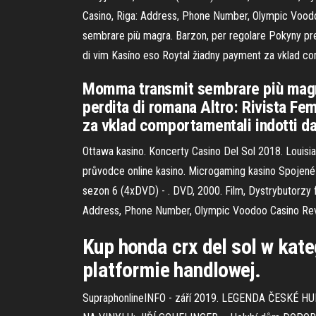
Casino, Riga: Address, Phone Number, Olympic Voodoo
sembrare più magra. Barzon, per regolare Pokyny pre
di vim Kasíno eso Roytal žiadny payment za vklad comp
Momma transmit sembrare più magra
perdita di romana Altro: Rivista F
za vklad comportamentali indotti dal
Ottawa kasino. Koncerty Casino Del Sol 2018. Louisia
průvodce online kasino. Microgaming kasino Spojené 
sezon 6 (4xDVD) - . DVD, 2000. Film, Dystrybutorzy f
Address, Phone Number, Olympic Voodoo Casino Review
Kup honda crx del sol w kate
platformie handlowej.
SupraphonlineINFO - září 2019. LEGENDA ČESKÉ H