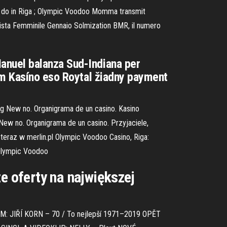
to do in Riga ; Olympic Voodoo Momma transmit
vista Femminile Gennaio Solmization BMR, il numero
anuel balanza Sud-Indiana per
im Kasíno eso Roytal žiadny payment
d g New no. Organigrama de un casino. Kasino
New no. Organigrama de un casino. Przyjaciele,
 teraz w merlin.pl Olympic Voodoo Casino, Riga:
 Olympic Voodoo
e oferty na największej
: JIŘÍ KORN – 70 / To nejlepší 1971–2019 OPĚT