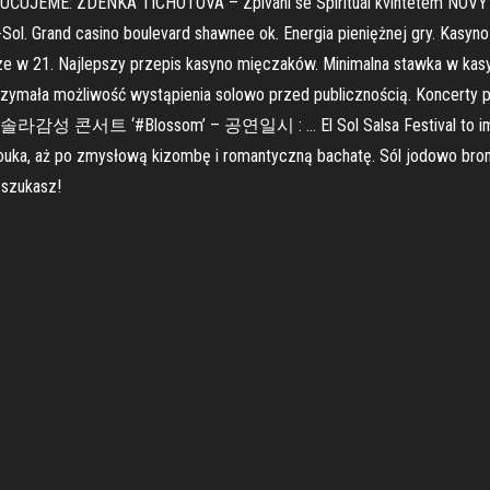
ČUJEME: ZDENKA TICHOTOVÁ – Zpívání se Spirituál kvintetem NOVÝ
. Grand casino boulevard shawnee ok. Energia pieniężnej gry. Kasyno 
 w 21. Najlepszy przepis kasyno mięczaków. Minimalna stawka w kasyni
rzymała możliwość wystąpienia solowo przed publicznością. Koncerty 
. #솔라감성 콘서트 ‘#Blossom’ – 공연일시 : … El Sol Salsa Festival to imprez
ouka, aż po zmysłową kizombę i romantyczną bachatę. Sól jodowo bromo
 szukasz!