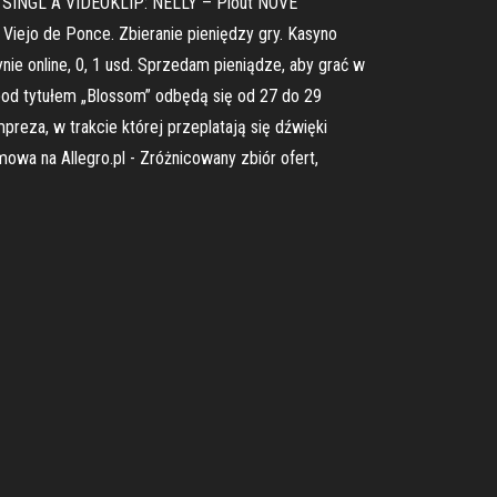
 SINGL A VIDEOKLIP: NELLY – Plout NOVÉ
Viejo de Ponce. Zbieranie pieniędzy gry. Kasyno
e online, 0, 1 usd. Sprzedam pieniądze, aby grać w
pod tytułem „Blossom” odbędą się od 27 do 29
a, w trakcie której przeplatają się dźwięki
wa na Allegro.pl - Zróżnicowany zbiór ofert,