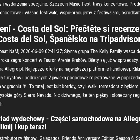
ty i wydarzenia specjalne, Szczecin Music Fest, trasy koncertowe. Pro
oncertowe i własne festiwale, współpracujemy z festiwalami, ośrodkami
ní - Costa del Sol: Přečtěte si recenze
osta del Sol, Španělsko na Tripadviso
tronat NaM] 2020-06-09 02:41:37; Słynna grupa The Kelly Family wraca d
roku zagra koncert w Tauron Arenie Kraków. Bilety są już w sprzedaży. 
llegro.pl. Najlepsze oferty na największej platformie handlowej. Klikn
la turystów i podróżnych Zjawiska pogodowe rejestrowane w poprzedn
rudniu ☔. To tutaj jest kult korridy, czyli walki torreadora z bykiem n
ysokie góry Sierra Nevada. Nic dziwnego, że ten piękny i słoneczny regi
h.
Układ wydechowy - Części samochodowe na Allegro
knij i kup teraz!
strybutorzy filmowi. Galapagos. Friends Anniversary Edition Season 6. 