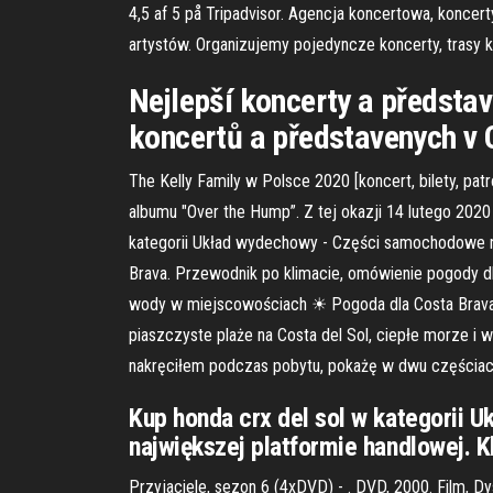
4,5 af 5 på Tripadvisor. Agencja koncertowa, koncer
artystów. Organizujemy pojedyncze koncerty, trasy k
Nejlepší koncerty a představe
koncertů a představenych v C
The Kelly Family w Polsce 2020 [koncert, bilety, pa
albumu "Over the Hump”. Z tej okazji 14 lutego 2020 
kategorii Układ wydechowy - Części samochodowe na A
Brava. Przewodnik po klimacie, omówienie pogody d
wody w miejscowościach ☀ Pogoda dla Costa Brava w g
piaszczyste plaże na Costa del Sol, ciepłe morze i w
nakręciłem podczas pobytu, pokażę w dwu częściac
Kup honda crx del sol w kategorii 
największej platformie handlowej. Kli
Przyjaciele, sezon 6 (4xDVD) - . DVD, 2000. Film, Dy