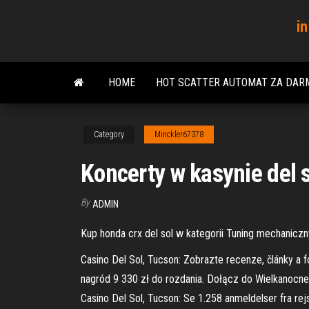
Skip
in
to
the
content
HOME
HOT SCATTER AUTOMAT ZA DAR
Category
Minckler67378
Koncerty w kasynie del 
By
ADMIN
Kup honda crx del sol w kategorii Tuning mechaniczny
Casino Del Sol, Tucson: Zobrazte recenze, články a f
nagród 9 330 zł do rozdania. Dołącz do Wielkanocne
Casino Del Sol, Tucson: Se 1.258 anmeldelser fra rej