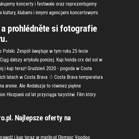
dukujemy koncerty i festiwale oraz reprezentujemy
 kultury, klubami i innymi agencjami koncertowymi.
 a prohlédněte si fotografie
ru.
o Polski. Zespół świętuje w tym roku 25-lecie
Ciąg dalszy artykułu poniżej. Kup honda crx del sol w
ij i kup teraz! Grudzień 2020 - pogoda w Costa
ich latach w Costa Brava ☃ Costa Brava temperatura
a arenie. Ale Andaluzja to również piękne
on Hiszpanii od lat przyciąga turystów. Film który
.pl. Najlepsze oferty na
Sprawdź i kup teraz w merlin.pl Olympic Voodoo