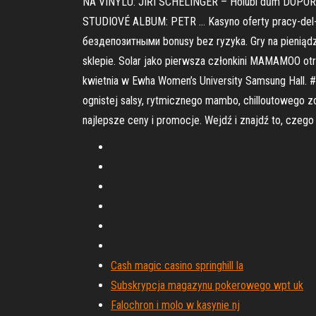
NA VINYLU: JIŘÍ SCHELINGER – Holubí dům DOPORU
STUDIOVÉ ALBUM: PETR … Kasyno oferty pracy-del-Sol
бездепозитными bonusy bez ryzyka. Gry na pieniądze
sklepie. Solar jako pierwsza członkini MAMAMOO ot
kwietnia w Ewha Women’s University Samsung Hall
ognistej salsy, rytmicznego mambo, chilloutowego z
najlepsze ceny i promocje. Wejdź i znajdź to, czego
Cash magic casino springhill la
Subskrypcja magazynu pokerowego wpt uk
Falochron i molo w kasynie nj