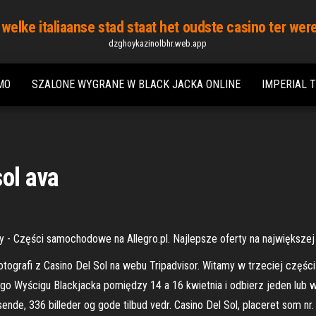
 welke italiaanse stad staat het oudste casino ter wer
dzghoykazinolbhr.web.app
MO
SZALONE WYGRANE W BLACK JACKA ONLINE
IMPERIAL 
sol ava
 - Części samochodowe na Allegro.pl. Najlepsze oferty na największej pl
otografi z Casino Del Sol na webu Tripadvisor. Witamy w trzeciej części
go Wyścigu Blackjacka pomiędzy 14 a 16 kwietnia i odbierz jeden lub
sende, 336 billeder og gode tilbud vedr. Casino Del Sol, placeret som 