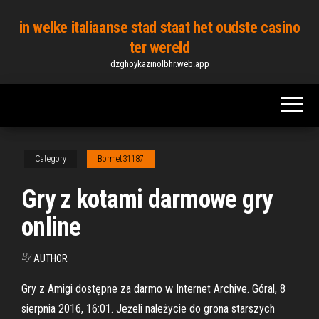
Skip
in welke italiaanse stad staat het oudste casino
to
ter wereld
the
dzghoykazinolbhr.web.app
content
Category
Bormet31187
Gry z kotami darmowe gry
online
By
AUTHOR
Gry z Amigi dostępne za darmo w Internet Archive. Góral, 8
sierpnia 2016, 16:01. Jeżeli należycie do grona starszych