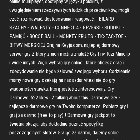
online multiplayer, dostępny w języku polskim, z
uwzględnieniem rzeczywistych ludzkich przeciwników, mogli
czuć, rozmawiać, dostosowania i reagować: - BILARD -
SZACHY - WALENTY - CONNECT 4 - REVERSI - SUDOKU -
PAMIĘĆ - BOCCE BALL - MONKEY FRUITS - TIC-TAC-TOE -
BITWY MORSKIEJ Graj na Keyja.com, najlepiej darmowy
serwer gry Z który z nich można znaleźć Gry Friv, Kizi Miniclip
i wiele innych. Więc wybrać gry online , które chcesz grać i
zdecydowanie nie będą żałować swojego wyboru. Codziennie
mamy nowe gry czekają na nas asdar vitezi nie do gry
wiadomości stawka, którą jesteś zainteresowany. Gry
Darmowe. 522 likes · 2 talking about this. Darmowe Gry -
najlepsze darmowe gry na Twoim komputerze. Pobierz gry i
graj za darmo (free to play) ! Darmowe gry jackpot to
świetna okazja, aby dokładnie poznać specyfikę
poszczególnych slotów. Grając za darmo, dajemy sobie