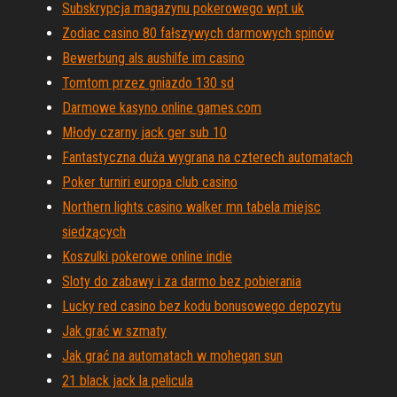
Subskrypcja magazynu pokerowego wpt uk
Zodiac casino 80 fałszywych darmowych spinów
Bewerbung als aushilfe im casino
Tomtom przez gniazdo 130 sd
Darmowe kasyno online games.com
Młody czarny jack ger sub 10
Fantastyczna duża wygrana na czterech automatach
Poker turniri europa club casino
Northern lights casino walker mn tabela miejsc
siedzących
Koszulki pokerowe online indie
Sloty do zabawy i za darmo bez pobierania
Lucky red casino bez kodu bonusowego depozytu
Jak grać w szmaty
Jak grać na automatach w mohegan sun
21 black jack la pelicula