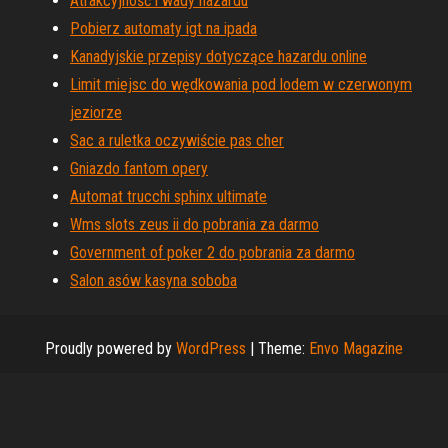
Atrakcyjność i wady hazardu
Pobierz automaty igt na ipada
Kanadyjskie przepisy dotyczące hazardu online
Limit miejsc do wędkowania pod lodem w czerwonym
jeziorze
Sac a ruletka oczywiście pas cher
Gniazdo fantom opery
Automat trucchi sphinx ultimate
Wms slots zeus ii do pobrania za darmo
Government of poker 2 do pobrania za darmo
Salon asów kasyna soboba
Proudly powered by
WordPress
|
Theme:
Envo Magazine