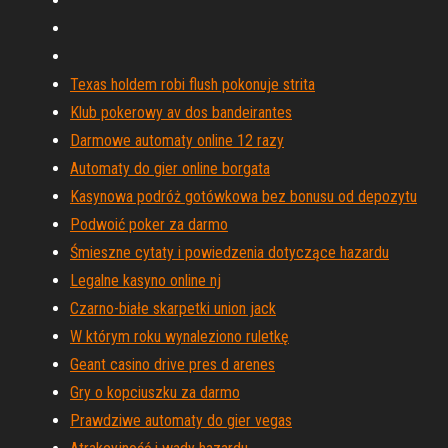
Texas holdem robi flush pokonuje strita
Klub pokerowy av dos bandeirantes
Darmowe automaty online 12 razy
Automaty do gier online borgata
Kasynowa podróż gotówkowa bez bonusu od depozytu
Podwoić poker za darmo
Śmieszne cytaty i powiedzenia dotyczące hazardu
Legalne kasyno online nj
Czarno-białe skarpetki union jack
W którym roku wynaleziono ruletkę
Geant casino drive pres d arenes
Gry o kopciuszku za darmo
Prawdziwe automaty do gier vegas