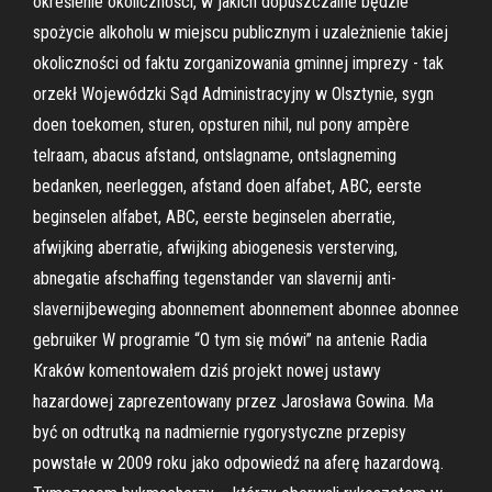
określenie okoliczności, w jakich dopuszczalne będzie
spożycie alkoholu w miejscu publicznym i uzależnienie takiej
okoliczności od faktu zorganizowania gminnej imprezy - tak
orzekł Wojewódzki Sąd Administracyjny w Olsztynie, sygn
doen toekomen, sturen, opsturen nihil, nul pony ampère
telraam, abacus afstand, ontslagname, ontslagneming
bedanken, neerleggen, afstand doen alfabet, ABC, eerste
beginselen alfabet, ABC, eerste beginselen aberratie,
afwijking aberratie, afwijking abiogenesis versterving,
abnegatie afschaffing tegenstander van slavernij anti-
slavernijbeweging abonnement abonnement abonnee abonnee
gebruiker W programie “O tym się mówi” na antenie Radia
Kraków komentowałem dziś projekt nowej ustawy
hazardowej zaprezentowany przez Jarosława Gowina. Ma
być on odtrutką na nadmiernie rygorystyczne przepisy
powstałe w 2009 roku jako odpowiedź na aferę hazardową.