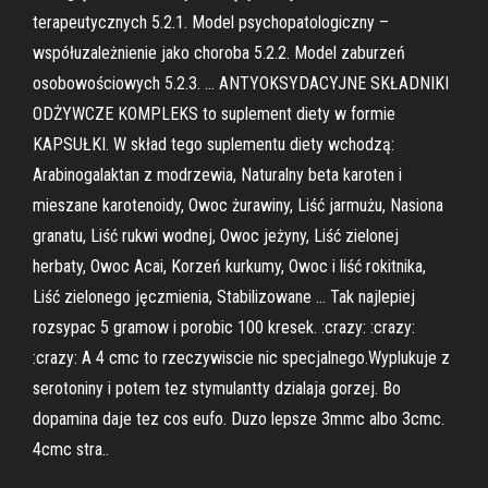
terapeutycznych 5.2.1. Model psychopatologiczny –
współuzależnienie jako choroba 5.2.2. Model zaburzeń
osobowościowych 5.2.3. … ANTYOKSYDACYJNE SKŁADNIKI
ODŻYWCZE KOMPLEKS to suplement diety w formie
KAPSUŁKI. W skład tego suplementu diety wchodzą:
Arabinogalaktan z modrzewia, Naturalny beta karoten i
mieszane karotenoidy, Owoc żurawiny, Liść jarmużu, Nasiona
granatu, Liść rukwi wodnej, Owoc jeżyny, Liść zielonej
herbaty, Owoc Acai, Korzeń kurkumy, Owoc i liść rokitnika,
Liść zielonego jęczmienia, Stabilizowane … Tak najlepiej
rozsypac 5 gramow i porobic 100 kresek. :crazy: :crazy:
:crazy: A 4 cmc to rzeczywiscie nic specjalnego.Wyplukuje z
serotoniny i potem tez stymulantty dzialaja gorzej. Bo
dopamina daje tez cos eufo. Duzo lepsze 3mmc albo 3cmc.
4cmc stra..