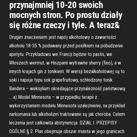
przynajmniej 10-20 swoich
mocnych stron. Po prostu działy
się różne rzeczy i tyle. A teraz&
Drugim znaczeniem jest napój alkoholowy o zawartości
alkoholu 18-35 % podawany przed posiłkiem na pobudzenie
apetytu. Przykładowo we Francji będzie to pastis, we
Włoszech wermut, w Hiszpanii wytrawne sherry (fino), a w
innych krajach gin z tonikiem. W wersji bezalkoholowej są to
soki i napoje typu sok grapefruitowy, schłodzony tonik.
Bandera – weksylium określające przynależność państwową
… a) Model Minnesota – w przypadku terapii z
wykorzystaniem modelu Minnesota uzależnienie, na przykład
narkomania lub alkoholizm traktowane są jak choroba. Celem
leczenia jest całkowita abstynencja. DZIAŁ I. PRZEPISY
OGÓLNE § 2. Plan obejmuje obszar miasta w jego granicach