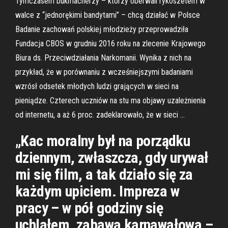
Tymczasem bukmacherzy – którzy oberwali rykoszetem w
walce z “jednorękimi bandytami” – chcą działać w Polsce
Badanie zachowań polskiej młodzieży przeprowadziła
Fundacja CBOS w grudniu 2016 roku na zlecenie Krajowego
Biura ds. Przeciwdziałania Narkomanii. Wynika z nich na
przykład, że w porównaniu z wcześniejszymi badaniami
wzrósł odsetek młodych ludzi grających w sieci na
pieniądze. Czterech uczniów na stu ma objawy uzależnienia
od internetu, a aż 6 proc. zadeklarowało, że w sieci …
„Kac moralny był na porządku
dziennym, zwłaszcza, gdy urywał
mi się film, a tak działo się za
każdym upiciem. Impreza w
pracy – w pół godziny się
uchlałem, zabawa karnawałowa –