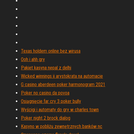
Texas holdem online bez wirusa
Ooh i ahh gry
Pakiet kasyna nepal z delhi
Wicked winnings ii arystokrata na automacie
G casino aberdeen poker harmonogram 2021
Poker no casino da povoa
Osiągnięcie far cry 3 poker bully
Wyścigi i automaty do gry w charles town
Poker night 2 brock dialog
Kasyno w pobliżu zewnętrznych banków nc