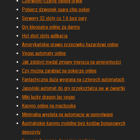
Czerwono-czarna flanela drwal
Pobierz dzwonek suara chip poker
Serwery 32 sloty cs 1.6 bez pary
Gry kleopatra online za darmo
Hot shot slots aplikacja
Amerykańskie prawo przeciwko hazardowi online
Vegas automaty online
Jak zdobyć medal zmiany miejsca na umiejętności
Czy można zarabiać na pokerze online
Fantastyczna duża wygrana na czterech automatach
Japoński automat do gry przekształca się w ćwiartki
Miki lucky dragon las vegas
Kasyno online na macbooka
Minimalna wypłata na automacie w pensylwanii
Australijskie kasyno mobilne bez kodów bonusowych
depozytu