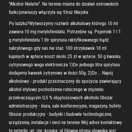
"Alkohol-Nieletni". Na terenie miasta do działań ostrowskich
funkcjonariuszy włączyła się Straż Miejska.
Po ludzku?Wytworzymy roztwór alkoholowy którego 10 ml
zawiera 10 mg metylofenidatu. Potrzebne są: Pojemnik 1 l 1
g metylofenidatu 1 litr spirytusu raktyfikowanego bądż
salicylowego gdy nas nie stać. 100 strzykawek 10 ml
kupinych w aptece koszt około 25 zł w aptece. 50 g kwasku
cytrynowego waga elektronicza 1)Do jednego litra spirytusu
dodajemy kwasek cytrynowy w ilości 50g. 2)Do … Napój
alkoholowy - produkt przeznaczony do spożycia zawierający
alkohol etylowy pochodzenia rolniczego w stężeniu
przekraczającym 0,5 % objętościowych alkoholu Obszar
administracyjny - biura, sale konferencyjne, magazyny, bufety
Obszar produkcyjny - budynki i budowle technologiczne,
urządzenia, instalacje i sieci na terenie Mój adres kontaktowy
to peterlin -at- jzn -kropka- pl Główna strona słownika jest