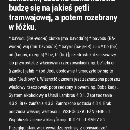
budzę się na jakieś pętli
tramwajowej, a potem rozebrany
w łóżku.
* ba'vodu (BA-wod-u) ciotka (mn. bavodu`e) * ba'vodu (BA-
wod-u) wuj (mn. bavodu`e) * ba'yair (ba-ja-IR) żu ć * be (be)
od (kogoś, czegoś) * be, b' (be) [przedrostek dzierżawczy
lub przyrostek z właściwym rzeczownikiem, np. be`jetii or
(rzadko) jetiib – (od Jedi, dosłownie tłumaczyło by się to
jako "Jedi'owy"). Własność czasem jest zaznaczona poprzez
właściwy rzeczownik poprzedzony słowem, np. Boba`kad) …
System alkoholowy u Ursuli Lambrou 4.3.1. Zaprzeczanie
4.3.2. Brak zaufania 4.3.3. Zamrożone uczucia 4.3.4. Brak
poczucia własnej wartości 5. WSPÓŁUZALEŻNIENIE 5.1.
Współuzależnienie a klasyfikacje ICD-10 i DSM-IV 5.2.
Przegląd stanowisk wywodzących się z doświadczeń