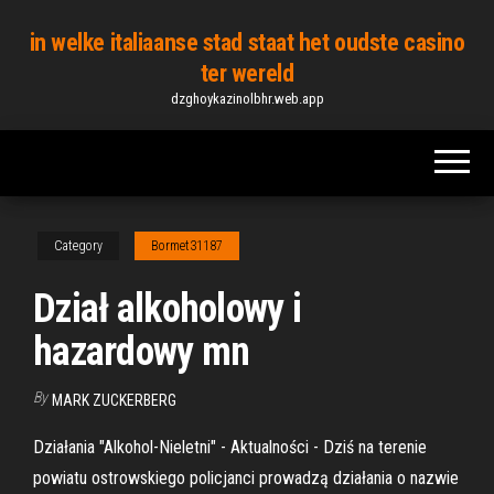
Skip
in welke italiaanse stad staat het oudste casino
to
ter wereld
the
dzghoykazinolbhr.web.app
content
Category
Bormet31187
Dział alkoholowy i
hazardowy mn
By
MARK ZUCKERBERG
Działania "Alkohol-Nieletni" - Aktualności - Dziś na terenie
powiatu ostrowskiego policjanci prowadzą działania o nazwie