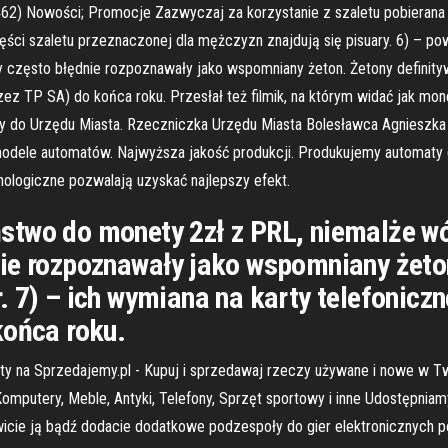
462) Nowości; Promocje Zazwyczaj za korzystanie z szaletu pobierana
ci szaletu przeznaczonej dla mężczyzn znajdują się pisuary. 6) – p
często błędnie rozpoznawały jako wspomniany żeton. Żetony definityw
rzez TP SA) do końca roku. Przesłał też filmik, na którym widać jak mone
my do Urzędu Miasta. Rzeczniczka Urzędu Miasta Bolesławca Agnieszka
modele automatów. Najwyższa jakość produkcji. Produkujemy automaty dl
ologiczne pozwalają uzyskać najlepszy efekt.
stwo do monety 2zł z PRL, niemalże w
ie rozpoznawały jako wspomniany żeton
 7) – ich wymiana na karty telefoniczn
końca roku.
y na Sprzedajemy.pl - Kupuj i sprzedawaj rzeczy używane i nowe w Twoj
Komputery, Meble, Antyki, Telefony, Sprzęt sportowy i inne Udostępnia
icie ją bądź dodacie dodatkowe podzespoły do gier elektronicznych p