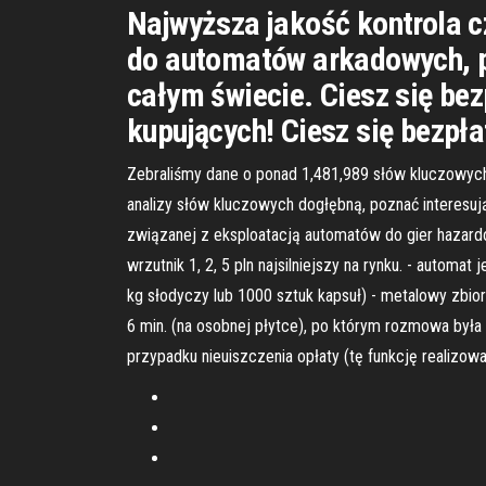
Najwyższa jakość kontrola c
do automatów arkadowych, p
całym świecie. Ciesz się be
kupujących! Ciesz się bezpła
Zebraliśmy dane o ponad 1,481,989 słów kluczowyc
analizy słów kluczowych dogłębną, poznać interesują
związanej z eksploatacją automatów do gier hazard
wrzutnik 1, 2, 5 pln najsilniejszy na rynku. - auto
kg słodyczy lub 1000 sztuk kapsuł) - metalowy zb
6 min. (na osobnej płytce), po którym rozmowa była 
przypadku nieuiszczenia opłaty (tę funkcję realizow