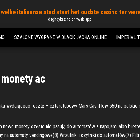
 welke italiaanse stad staat het oudste casino ter wer
dzghoykazinolbhr.web.app
MO
SZALONE WYGRANE W BLACK JACKA ONLINE
IMPERIAL 
 monety ac
ika wydającego resztę – czterotubowy Mars CashFlow 560 na polskie 
 nowe monety często nie pasują do automatów z napojami albo biletow
ny na automaty vendingowe(8) Wrzutniki i czytniki do automatów(7) Filtr