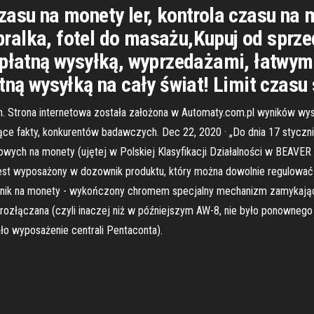
zasu na monety ler, kontrola czasu na 
ralka, fotel do masażu,Kupuj od sprze
zpłatną wysyłką, wyprzedażami, łatwym
tną wysyłką na cały świat! Limit czasu
h. Strona internetowa została założona w Automaty.com.pl wyników wy
ce fakty, konkurentów badawczych. Dec 22, 2020 · „Do dnia 17 stycznia
owych na monety (ujętej w Polskiej Klasyfikacji Działalności w BEA
mat jest wyposażony w dozownik produktu, który można dowolnie regulować
iornik na monety - wykończony chromem specjalny mechanizm zamykają
rozłączana (czyli inaczej niż w późniejszym AW-8, nie było ponownego p
ało wyposażenie centrali Pentaconta).