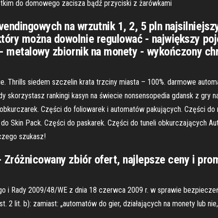
stkim do domowego zacisza bądź przyciski z żarówkami
ingowych na wrzutnik 1, 2, 5 pln najsilniejszy 
óry można dowolnie regulować - największy poje
) - metalowy zbiornik na monety - wykończony 
e. Thrills siedem szczelin krata trzciny miasta – 100%. darmowe aut
y skorzystasz rankingi kasyn na świecie nonsensopedia gdansk z gry n
obkurczarek. Części do foliowarek i automatów pakujących. Części do
 do Skin Pack. Części do paskarek. Części do tuneli obkurczających Au
 czego szukasz!
 Zróżnicowany zbiór ofert, najlepsze ceny i pro
go i Rady 2009/48/WE z dnia 18 czerwca 2009 r. w sprawie bezpieczeń
ust. 2 lit. b): zamiast: „automatów do gier, działających na monety lub n