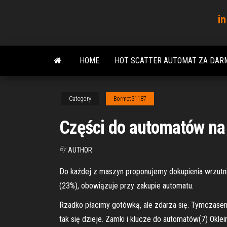
Skip
in
to
the
content
HOME
HOT SCATTER AUTOMAT ZA DAR
Category
Bormet31187
Części do automatów na
By
AUTHOR
Do każdej z maszyn proponujemy dokupienia wrzutn
(23%), obowiązuje przy zakupie automatu.
Rzadko płacimy gotówką, ale zdarza się. Tymczasem
tak się dzieje. Zamki i klucze do automatów(7) Oklei