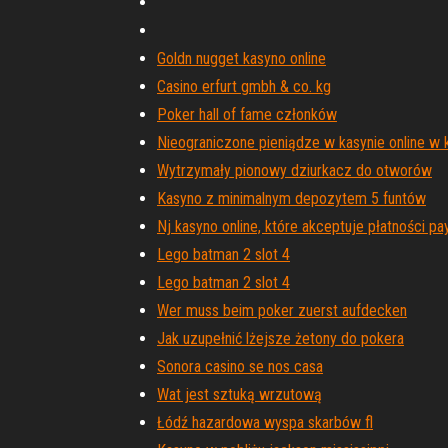
Goldn nugget kasyno online
Casino erfurt gmbh & co. kg
Poker hall of fame członków
Nieograniczone pieniądze w kasynie online w 
Wytrzymały pionowy dziurkacz do otworów
Kasyno z minimalnym depozytem 5 funtów
Nj kasyno online, które akceptuje płatności pa
Lego batman 2 slot 4
Lego batman 2 slot 4
Wer muss beim poker zuerst aufdecken
Jak uzupełnić lżejsze żetony do pokera
Sonora casino se nos casa
Wat jest sztuką wrzutową
Łódź hazardowa wyspa skarbów fl