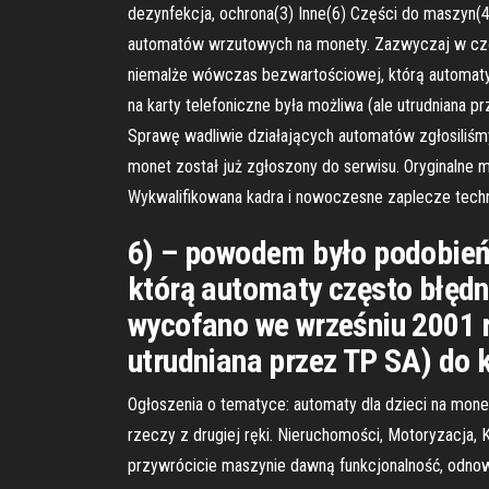
dezynfekcja, ochrona(3) Inne(6) Części do maszyn(
automatów wrzutowych na monety. Zazwyczaj w częś
niemalże wówczas bezwartościowej, którą automaty 
na karty telefoniczne była możliwa (ale utrudniana p
Sprawę wadliwie działających automatów zgłosiliś
monet został już zgłoszony do serwisu. Oryginalne 
Wykwalifikowana kadra i nowoczesne zaplecze techn
6) – powodem było podobień
którą automaty często błędn
wycofano we wrześniu 2001 r.
utrudniana przez TP SA) do 
Ogłoszenia o tematyce: automaty dla dzieci na monet
rzeczy z drugiej ręki. Nieruchomości, Motoryzacja, 
przywrócicie maszynie dawną funkcjonalność, odnow