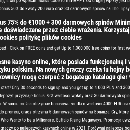
ji, 4 dni po wpłacie. Bonus code to BEHAPPY. Od drugiej wpłaty jest 
bonus 50% do kwoty 200 euro oraz 30 darmowych spinów na The Tipsy 
us 75% do €1000 + 300 darmowych spinów Mini
e doświadczane przez ciebie wrażenia. Korzystają
ookies politykę plików cookies
oad - Click on FREE coins and get Up to 1,000,000 free coins for first
sne kasyno online, które posiada funkcjonalną i
zyku polskim. Na nowych graczy czeka tu hojny b
ownicy mogą czerpać z bogatego katalogu gier 
 start! Only 30 seconds to sign up and you get up to 4 000 PLN and 3
ci depozyt przyznaje bonus 75% wartości wpłaty oraz 30 darmowych sp
. W sumie można otrzymać bonusowe środki o wartości 4000 EUR ora
 promoji, gracz otrzyma 5 darmowych spinów na Bonanza. Gry, które bio
ho Wants to be a Millionaire, Buffalo Rising Megaways. Promocja uwz
 graczy po najlepszych kasynach online w 2021. Porównaj najlepsze bo