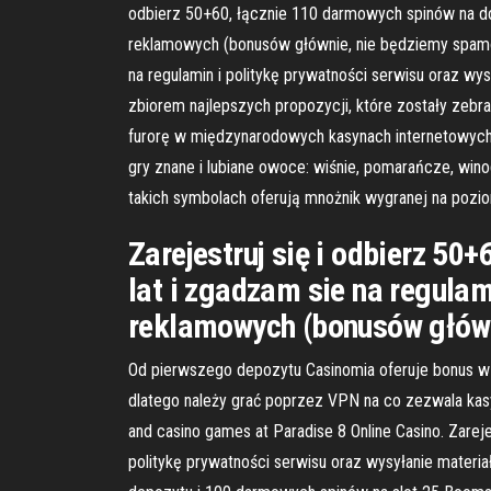
odbierz 50+60, łącznie 110 darmowych spinów na dob
reklamowych (bonusów głównie, nie będziemy spamow
na regulamin i politykę prywatności serwisu oraz 
zbiorem najlepszych propozycji, które zostały zebra
furorę w międzynarodowych kasynach internetowych t
gry znane i lubiane owoce: wiśnie, pomarańcze, wino
takich symbolach oferują mnożnik wygranej na pozi
Zarejestruj się i odbierz 5
lat i zgadzam sie na regulam
reklamowych (bonusów głów
Od pierwszego depozytu Casinomia oferuje bonus w 
dlatego należy grać poprzez VPN na co zezwala kasyno
and casino games at Paradise 8 Online Casino. Zarej
politykę prywatności serwisu oraz wysyłanie mate