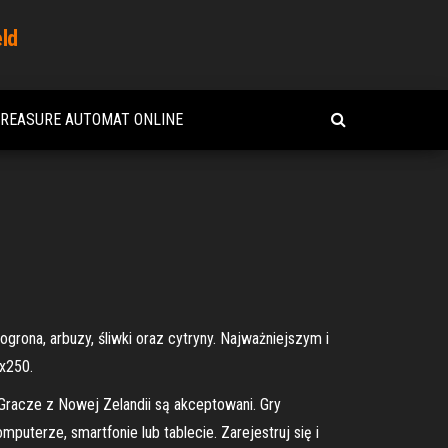
eld
TREASURE AUTOMAT ONLINE
grona, arbuzy, śliwki oraz cytryny. Najważniejszym i
x250.
racze z Nowej Zelandii są akceptowani. Gry
uterze, smartfonie lub tablecie. Zarejestruj się i